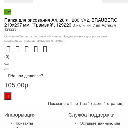
Хит
Папка для рисования А4, 20 л., 200 г/м2, BRAUBERG,
210х297 мм, "Трамвай", 129223
В наличии: 7 шт.
Артикул
129223
ОписаниеПапка с красочной обложкой. Предназначена для рисования
карандашом, гуашью, акварелью, темпе..
(0)
Нашли дешевле?
105.00р.
Показано с 1 по 1 из 1 (всего 1 страниц)
Информация
Служба поддержки
Контакты
Оставьте данные, мы