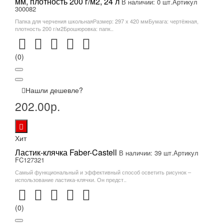
мм, плотность 200 г/м2, 24 л
В наличии: 0 шт.
Артикул
300082
Папка для черчения школьнаяРазмер: 297 х 420 ммБумага: чертёжная,
плотность 200 г/м2Брошюровка: папк..
(0)
Нашли дешевле?
202.00р.
Хит
Ластик-клячка Faber-Castell
В наличии: 39 шт.
Артикул
FC127321
Самый функциональный и эффективный способ осветить рисунок –
использование ластика-клячки. Он предст..
(0)